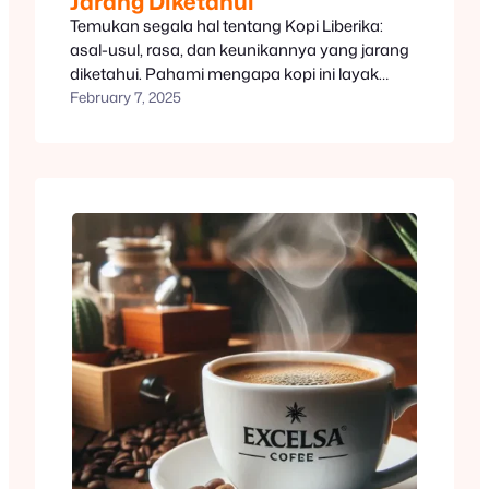
Jarang Diketahui
Temukan segala hal tentang Kopi Liberika:
asal-usul, rasa, dan keunikannya yang jarang
diketahui. Pahami mengapa kopi ini layak
untuk dicoba.
February 7, 2025