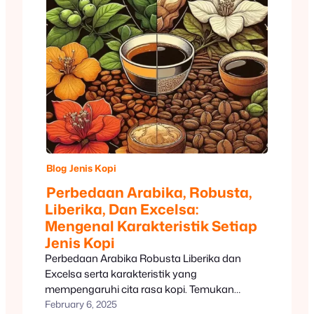
Blog
Jenis Kopi
Perbedaan Arabika, Robusta,
Liberika, Dan Excelsa:
Mengenal Karakteristik Setiap
Jenis Kopi
Perbedaan Arabika Robusta Liberika dan
Excelsa serta karakteristik yang
mempengaruhi cita rasa kopi. Temukan
pilihanmu di freshcaff.
February 6, 2025