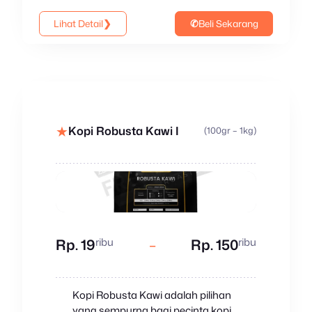
Lihat Detail
❯
✆
Beli Sekarang
★
Kopi Robusta Kawi I
(100gr – 1kg)
ribu
ribu
Rp. 19
–
Rp. 150
Kopi Robusta Kawi adalah pilihan
yang sempurna bagi pecinta kopi