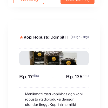
★
Kopi Robusta Dampit II
(100gr – 1kg)
ribu
ribu
Rp. 17
–
Rp. 135
Menikmati rasa kopi khas dgn kopi
robusta yg diproduksi dengan
standar tinggi. Kopi ini memiliki