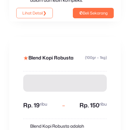
dalam dan lebih kompleks.
Lihat Detail
❯
✆
Beli Sekarang
★
Blend Kopi Robusta
(100gr – 1kg)
ribu
ribu
Rp. 19
–
Rp. 150
Blend Kopi Robusta adalah