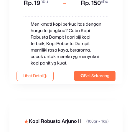
ribu
ribu
Rp. 19
–
Rp. 150
Menikmati kopi berkualitas dengan
harga terjangkau? Coba Kopi
Robusta Dampit I dari biji kopi
terbaik, Kopi Robusta Dampit I
memiliki rasa kaya, beraroma,
cocok untuk mereka yg menyukai
kopi pahit yg kuat.
Lihat Detail
❯
✆
Beli Sekarang
★
Kopi Robusta Arjuno II
(100gr – 1kg)