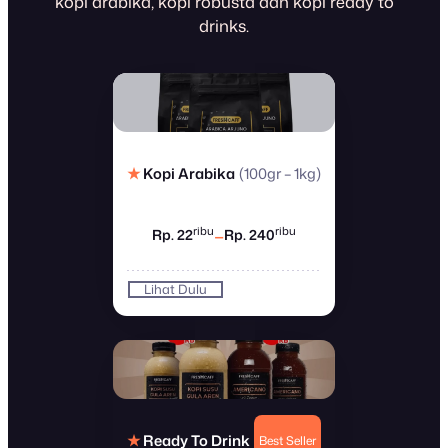
kopi arabika, kopi robusta dan kopi ready to
drinks.
(100gr – 1kg)
★
Kopi Arabika
–
ribu
ribu
Rp. 22
Rp. 240
Lihat Dulu
✆
Beli Kopi
★
Ready To Drink
Best Seller