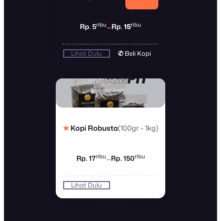
–
ribu
ribu
Rp. 5
Rp.
15
Lihat Dulu
✆
Beli Kopi
(100gr – 1kg)
★
Kopi Robusta
–
ribu
ribu
Rp. 17
Rp. 150
Lihat Dulu
✆
Beli Kopi