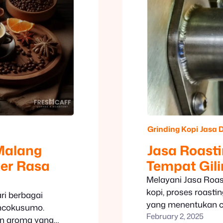
Grinding Kopi
Jasa 
Malang
Jasa Roast
ter Rasa
Tempat Gili
Melayani Jasa Roas
kopi, proses roasti
ri berbagai
yang menentukan cit
oncokusumo.
February 2, 2025
Malang, kami menyed
dan aroma yang