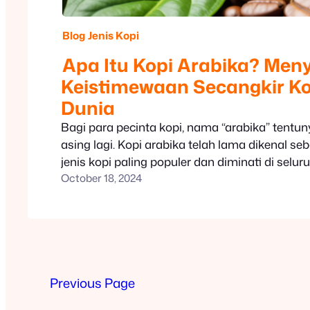
Blog
Jenis Kopi
Apa Itu Kopi Arabika? Men
Keistimewaan Secangkir Ko
Dunia
Bagi para pecinta kopi, nama “arabika” tentun
asing lagi. Kopi arabika telah lama dikenal se
jenis kopi paling populer dan diminati di selu
October 18, 2024
tahukah kamu apa sebenarnya yang membuat
begitu istimewa? Mari kita selami bersama dun
dari asal-usulnya hingga cita rasa unik yan
menjadi…
Previous Page