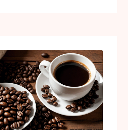
berbagai kebutuhan. Dengan mesin modern
ng berpengalaman, kami melayani roasting
ngkat…