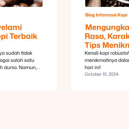
Blog
Informasi Kopi
yelami
Mengungkap
pi Terbaik
Rasa, Karak
Tips Menik
ya sudah tidak
Kenali kopi robusta
bagai salah satu
menikmatinya dalam
ruh dunia. Namun,
hari ini!
October 15, 2024
 kopi arabika
ia kopi arabika,
g membuatnya