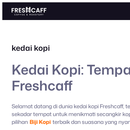
Skip
to
content
kedai kopi
Kedai Kopi: Temp
Freshcaff
Selamat datang di dunia kedai kopi Freshcaff
sekadar tempat untuk menikmati secangkir kop
pilihan
Biji Kopi
terbaik dan suasana yang nyam