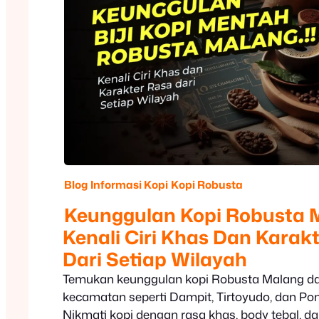
Blog
Informasi Kopi
Kopi Robusta
Keunggulan Kopi Robusta 
Kenali Ciri Khas Dan Karak
Dari Setiap Wilayah
Temukan keunggulan kopi Robusta Malang da
kecamatan seperti Dampit, Tirtoyudo, dan P
Nikmati kopi dengan rasa khas, body tebal, 