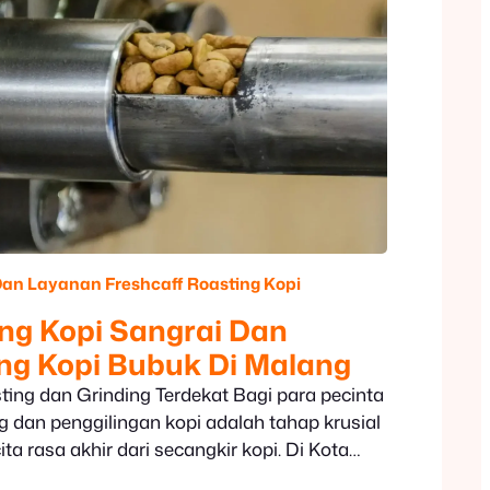
Dan Layanan Freshcaff
Roasting Kopi
ing Kopi Sangrai Dan
ng Kopi Bubuk Di Malang
ting dan Grinding Terdekat Bagi para pecinta
ng dan penggilingan kopi adalah tahap krusial
a rasa akhir dari secangkir kopi. Di Kota
iakan jasa roasting kopi dan giling kopi