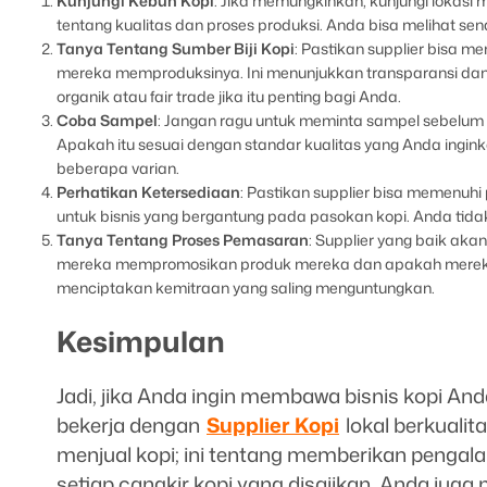
Kunjungi Kebun Kopi
: Jika memungkinkan, kunjungi lokas
tentang kualitas dan proses produksi. Anda bisa melihat send
Tanya Tentang Sumber Biji Kopi
: Pastikan supplier bisa m
mereka memproduksinya. Ini menunjukkan transparansi dan 
organik atau fair trade jika itu penting bagi Anda.
Coba Sampel
: Jangan ragu untuk meminta sampel sebelum 
Apakah itu sesuai dengan standar kualitas yang Anda ingink
beberapa varian.
Perhatikan Ketersediaan
: Pastikan supplier bisa memenuh
untuk bisnis yang bergantung pada pasokan kopi. Anda tidak 
Tanya Tentang Proses Pemasaran
: Supplier yang baik aka
mereka mempromosikan produk mereka dan apakah mereka 
menciptakan kemitraan yang saling menguntungkan.
Kesimpulan
Jadi, jika Anda ingin membawa bisnis kopi Anda
bekerja dengan
Supplier Kopi
lokal berkualita
menjual kopi; ini tentang memberikan penga
setiap cangkir kopi yang disajikan, Anda jug