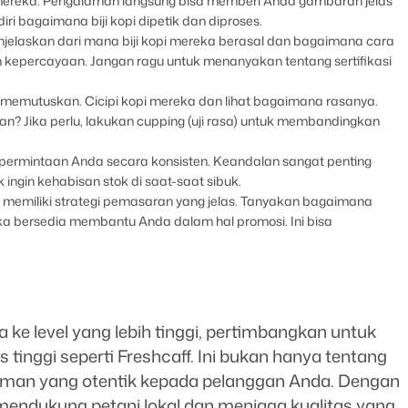
i mereka. Pengalaman langsung bisa memberi Anda gambaran jelas
iri bagaimana biji kopi dipetik dan diproses.
enjelaskan dari mana biji kopi mereka berasal dan bagaimana cara
kepercayaan. Jangan ragu untuk menanyakan tentang sertifikasi
memutuskan. Cicipi kopi mereka dan lihat bagaimana rasanya.
an? Jika perlu, lakukan cupping (uji rasa) untuk membandingkan
i permintaan Anda secara konsisten. Keandalan sangat penting
ingin kehabisan stok di saat-saat sibuk.
n memiliki strategi pemasaran yang jelas. Tanyakan bagaimana
bersedia membantu Anda dalam hal promosi. Ini bisa
 ke level yang lebih tinggi, pertimbangkan untuk
s tinggi seperti Freshcaff. Ini bukan hanya tentang
laman yang otentik kepada pelanggan Anda. Dengan
a mendukung petani lokal dan menjaga kualitas yang