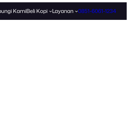
ungi Kami
Beli Kopi
Layanan
0851-6061-1234