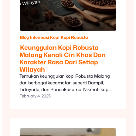
Blog
Informasi Kopi
Kopi Robusta
Keunggulan Kopi Robusta
Malang Kenali Ciri Khas Dan
Karakter Rasa Dari Setiap
Wilayah
Temukan keunggulan kopi Robusta Malang
dari berbagai kecamatan seperti Dampit,
Tirtoyudo, dan Poncokusumo. Nikmati kopi
dengan rasa khas, body tebal, dan aroma
February 4, 2025
yang menggoda. FreshCaff menyediakan kopi
bubuk murni berkualitas tinggi langsung dari
petani lokal. Pesan sekarang untuk
pengalaman ngopi terbaik!