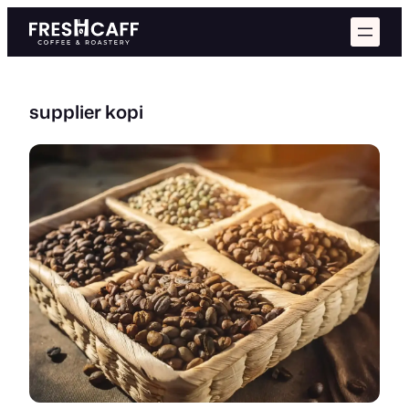
Skip
to
content
supplier kopi