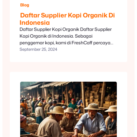
Blog
Daftar Supplier Kopi Organik Di
Indonesia
Daftar Supplier Kopi Organik Daftar Supplier
Kopi Organik di Indonesia. Sebagai
penggemar kopi, kami di FreshCaff percaya
bahwa setiap cangkir kopi yang kita nikmati
September 25, 2024
memiliki cerita dan perjalanan yang unik. Di
Indonesia, tanah yang kaya akan
keanekaragaman hayati dan budaya, kami
memiliki banyak pilihan kopi organik yang
tidak hanya lezat tetapi juga mendukung
pertanian berkelanjutan.…