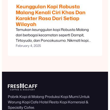
Keunggulan Kopi Robusta
Malang Kenali Ciri Khas Dan
Karakter Rasa Dari Setiap
Wilayah
Temukan keunggulan kopi Robusta Malang
dari berbagai kecamatan seperti Dampit,
Tirtoyudo, dan Poncokusumo. Nikmati kopi
dengan rasa khas, body tebal, dan aroma
February 4, 2025
yang menggoda. FreshCaff menyediakan kopi
bubuk murni berkualitas tinggi langsung dari
petani lokal. Pesan sekarang untuk
pengalaman ngopi terbaik!
Pabrik Kopi di Malang Produksi Kopi Murni Untuk
Warung Kopi Cafe Hotel Resto Kopi Komersial &
Specialty Cofee.