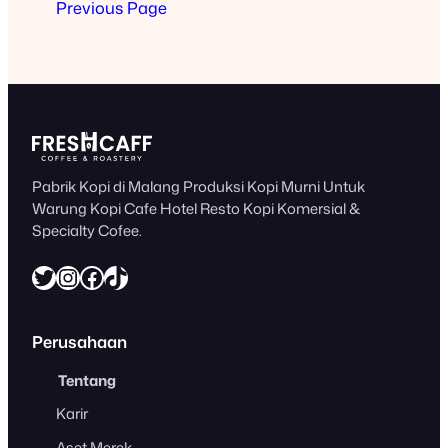
Previous Page
Akhir April 2024.…
Pabrik Kopi di Malang Produksi Kopi Murni Untuk
Warung Kopi Cafe Hotel Resto Kopi Komersial &
Specialty Cofee.
Twitter
Instagram
Facebook
https://www.tiktok.com/@freshcaff
Perusahaan
Tentang
Karir
Aset Merek