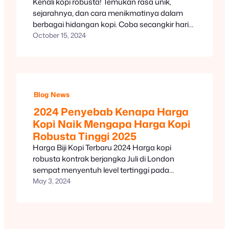
Kenali kopi robusta! Temukan rasa unik,
sejarahnya, dan cara menikmatinya dalam
berbagai hidangan kopi. Coba secangkir hari
ini!
October 15, 2024
Blog
News
2024 Penyebab Kenapa Harga
Kopi Naik Mengapa Harga Kopi
Robusta Tinggi 2025
Harga Biji Kopi Terbaru 2024 Harga kopi
robusta kontrak berjangka Juli di London
sempat menyentuh level tertinggi pada
penutupan perdagangan di level US$4.304 per
May 3, 2024
ton atau sekitar Rp 70 juta (US$= Rp 16.250).
Sepanjang tahun ini, harga kopi robusta telah
mencatatkan kenaikan sebesar 47% hingga
perdagangan di level US$4.164 per ton pada