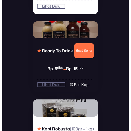
Lihat Dulu
✆
Beli Kopi
★
Ready To Drink
Best Seller
–
ribu
ribu
Rp. 5
Rp.
15
Lihat Dulu
✆
Beli Kopi
(100gr – 1kg)
★
Kopi Robusta