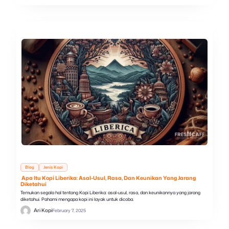
Blog
Jenis Kopi
Apa Itu Kopi Liberika: Asal-Usul, Rasa, Dan Keunikan Yang Jarang
Diketahui
Temukan segala hal tentang Kopi Liberika: asal-usul, rasa, dan keunikannya yang jarang
diketahui. Pahami mengapa kopi ini layak untuk dicoba.
Ari Kopi
February 7, 2025