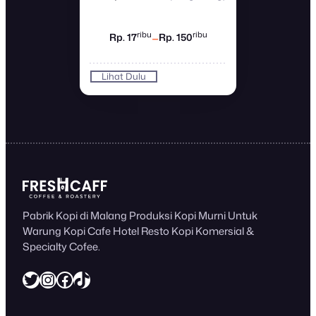
–
ribu
ribu
Rp. 17
Rp. 150
Lihat Dulu
✆
Beli Kopi
Pabrik Kopi di Malang Produksi Kopi Murni Untuk
Warung Kopi Cafe Hotel Resto Kopi Komersial &
Specialty Cofee.
Twitter
Instagram
Facebook
https://www.tiktok.com/@freshcaff