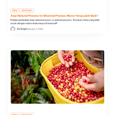
Blog
Jenis Kopi
Kopi Natural Process Vs Washed Process: Mana Yang Lebih Baik?
Pelajari perbedaan kopi natural process vs washed process. Temukan mana yang lebih
cocok dengan selera Anda hanya di freshcaff!
Ari Kopi
February 7, 2025
Blog
Jenis Kopi