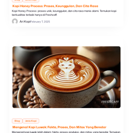
Kopi Honey Process: Proses, Keunggulan, Dan Cita Rasa
Kopi Honey Process: proses unik, keunggulan, dan cita rasa manis alami. Temukan kopi
berkualitas terbaik hanya di Freshcaff.
Ari Kopi
February 7, 2025
Blog
Jenis Kopi
Mengenal Kopi Luwak: Fakta, Proses, Dan Mitos Yang Beredar
Mengenal kopi luwak lebih dalam: fakta, proses produksi, dan mitos yang beredar. Temukan