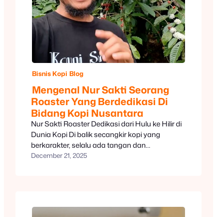
Bisnis Kopi
Blog
Mengenal Nur Sakti Seorang
Roaster Yang Berdedikasi Di
Bidang Kopi Nusantara
Nur Sakti Roaster Dedikasi dari Hulu ke Hilir di
Dunia Kopi Di balik secangkir kopi yang
berkarakter, selalu ada tangan dan
pengalaman panjang seorang roaster. Salah
December 21, 2025
satunya adalah Nur Sakti Roaster, sosok yang
dikenal karena dedikasinya yang konsisten di
dunia kopi—bukan hanya di balik mesin
roasting, tetapi juga di kebun kopi dan ruang
edukasi. Awal…