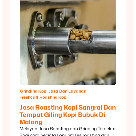
Grinding Kopi
Jasa Dan Layanan
Freshcaff
Roasting Kopi
Jasa Roasting Kopi Sangrai Dan
Tempat Giling Kopi Bubuk Di
Malang
Melayani Jasa Roasting dan Grinding Terdekat
Bagi para pecinta kopi, proses roasting dan